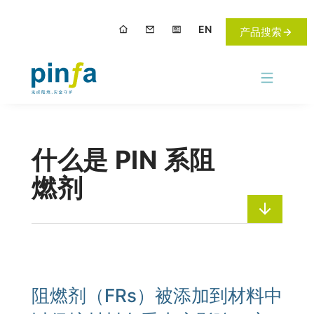
EN
产品搜索
关于 pinfa 中国
阻燃剂产品
什么是 PIN 系阻
媒体&事件
燃剂
应用领域
可持续发展
阻燃剂（FRs）被添加到材料中